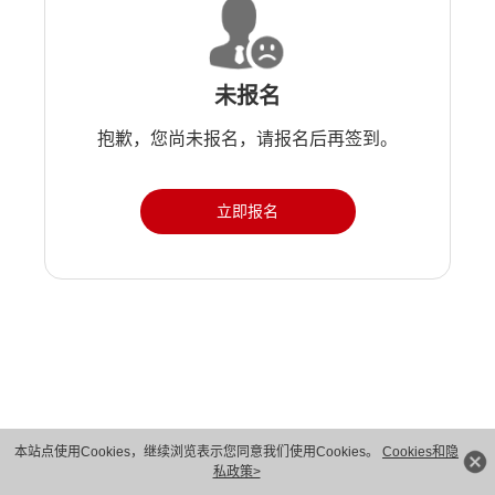
未报名
抱歉，您尚未报名，请报名后再签到。
立即报名
本站点使用Cookies，继续浏览表示您同意我们使用Cookies。
Cookies和隐
版权所有 © 华为技术有限公司 1998-2026。 保留一切权利。粤A2-20044005号
私政策>
隐私保护
法律声明