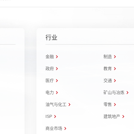
行业
金融
制造
政府
教育
医疗
交通
电力
矿山与冶炼
油气与化工
零售
ISP
建筑地产
商业市场