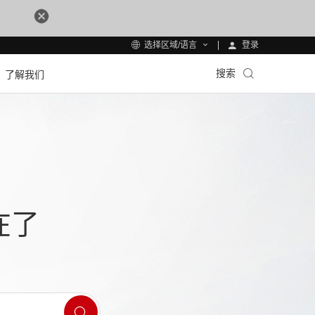
登录
选择区域/语言
搜索
了解我们
在了