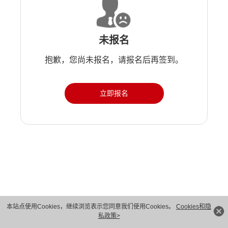
未报名
抱歉，您尚未报名，请报名后再签到。
立即报名
版权所有 © 华为技术有限公司 1998-2026。 保留一切权利。粤A2-20044005号
本站点使用Cookies，继续浏览表示您同意我们使用Cookies。
Cookies和隐
私政策>
隐私保护
法律声明