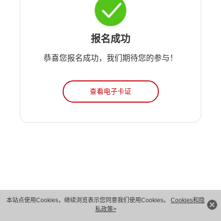
报名成功
恭喜您报名成功，我们期待您的参与！
查看电子卡证
本站点使用Cookies，继续浏览表示您同意我们使用Cookies。
Cookies和隐
版权所有 © 华为技术有限公司 1998-2026。 保留一切权利。粤A2-20044005号
私政策>
隐私保护
法律声明