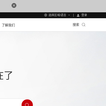
登录
选择区域/语言
搜索
了解我们
在了