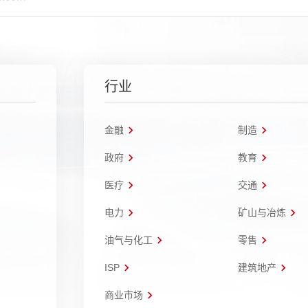
行业
金融
制造
政府
教育
医疗
交通
电力
矿山与冶炼
油气与化工
零售
ISP
建筑地产
商业市场