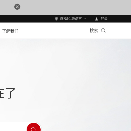
登录
选择区域/语言
搜索
了解我们
在了