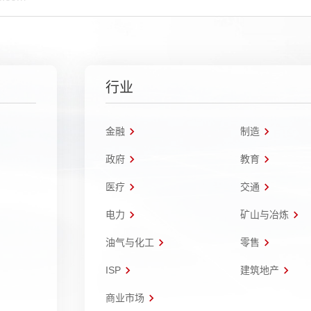
行业
金融
制造
政府
教育
医疗
交通
电力
矿山与冶炼
油气与化工
零售
ISP
建筑地产
商业市场