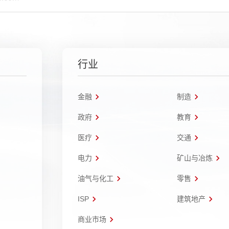
行业
金融
制造
政府
教育
医疗
交通
电力
矿山与冶炼
油气与化工
零售
ISP
建筑地产
商业市场