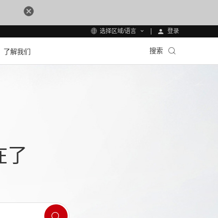
登录
选择区域/语言
搜索
了解我们
在了