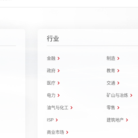
行业
金融
制造
政府
教育
医疗
交通
电力
矿山与冶炼
油气与化工
零售
ISP
建筑地产
商业市场