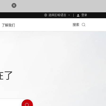
登录
选择区域/语言
搜索
了解我们
在了