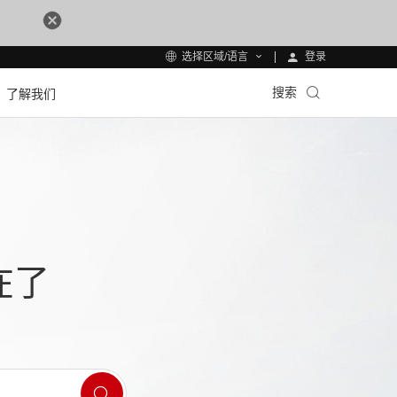
登录
选择区域/语言
搜索
了解我们
在了