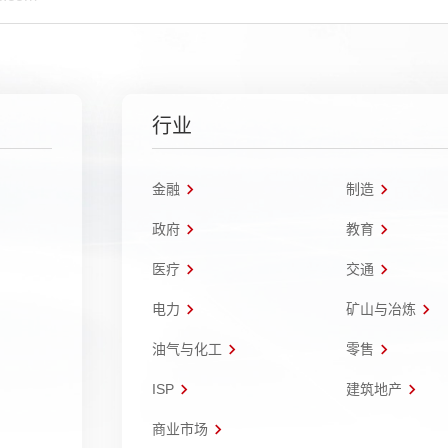
行业
金融
制造
政府
教育
医疗
交通
电力
矿山与冶炼
油气与化工
零售
ISP
建筑地产
商业市场