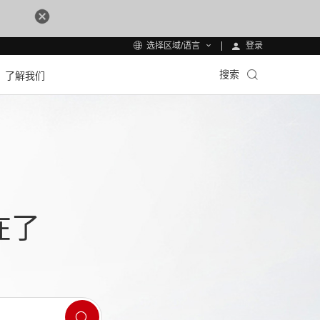
登录
选择区域/语言
搜索
了解我们
在了