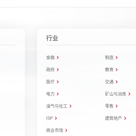
行业
金融
制造
政府
教育
医疗
交通
电力
矿山与冶炼
油气与化工
零售
ISP
建筑地产
商业市场