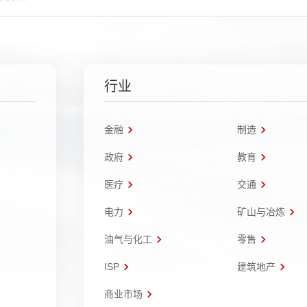
行业
金融
制造
政府
教育
医疗
交通
电力
矿山与冶炼
油气与化工
零售
ISP
建筑地产
商业市场