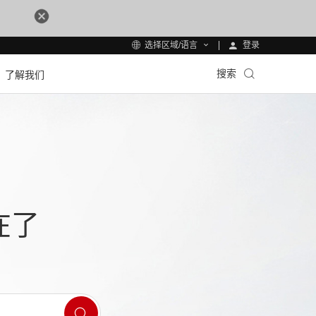
登录
选择区域/语言
搜索
了解我们
在了