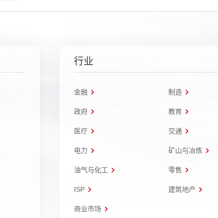
行业
金融
制造
政府
教育
医疗
交通
电力
矿山与冶炼
油气与化工
零售
ISP
建筑地产
商业市场