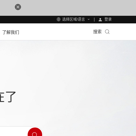
登录
选择区域/语言
搜索
了解我们
在了