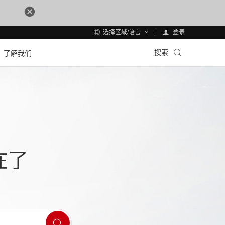
登录
选择区域/语言
搜索
了解我们
在了