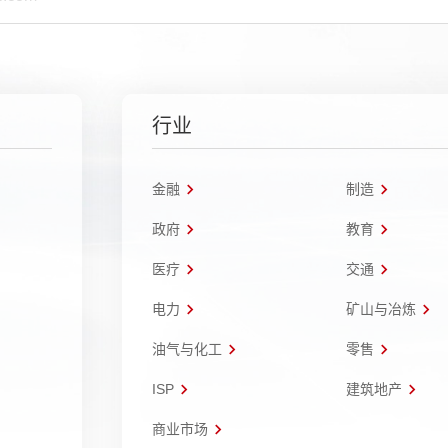
行业
金融
制造
政府
教育
医疗
交通
电力
矿山与冶炼
油气与化工
零售
ISP
建筑地产
商业市场