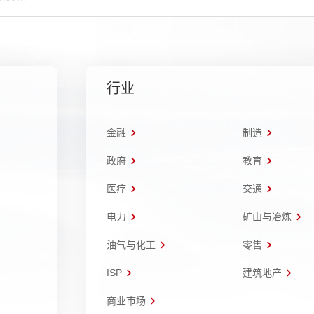
行业
金融
制造
政府
教育
医疗
交通
电力
矿山与冶炼
油气与化工
零售
ISP
建筑地产
商业市场