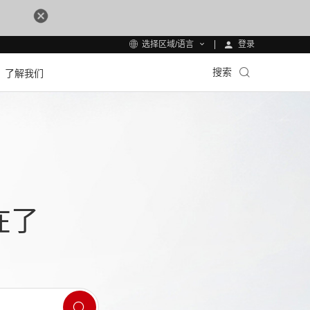
登录
选择区域/语言
搜索
了解我们
在了