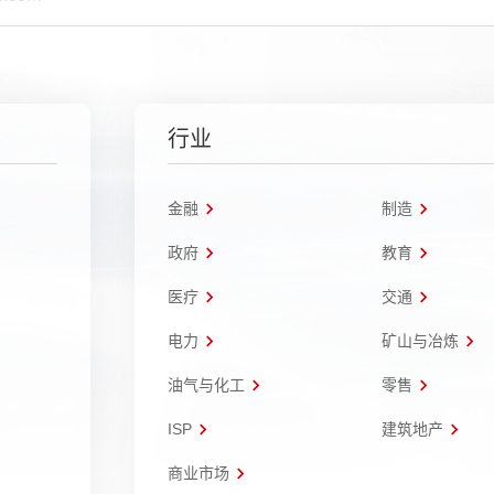
行业
金融
制造
政府
教育
医疗
交通
电力
矿山与冶炼
油气与化工
零售
ISP
建筑地产
商业市场