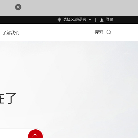
登录
选择区域/语言
搜索
了解我们
在了