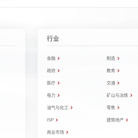
行业
金融
制造
政府
教育
医疗
交通
电力
矿山与冶炼
油气与化工
零售
ISP
建筑地产
商业市场