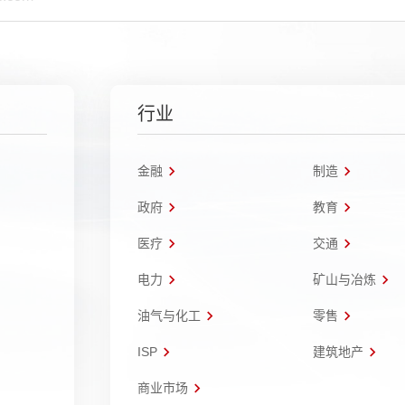
行业
金融
制造
政府
教育
医疗
交通
电力
矿山与冶炼
油气与化工
零售
ISP
建筑地产
商业市场