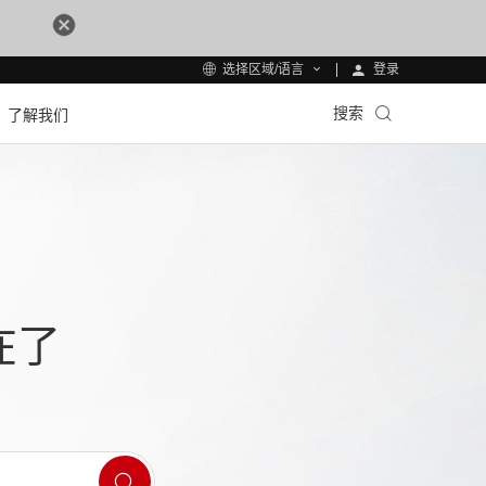
登录
选择区域/语言
搜索
了解我们
在了