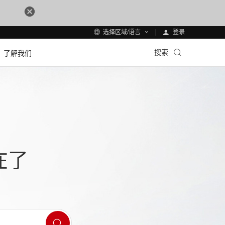
登录
选择区域/语言
搜索
了解我们
在了