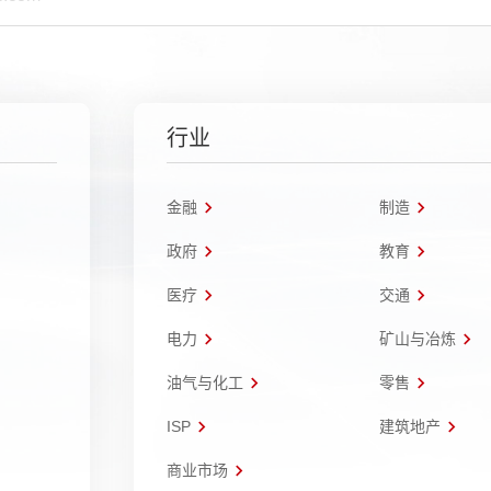
行业
金融
制造
政府
教育
医疗
交通
电力
矿山与冶炼
油气与化工
零售
ISP
建筑地产
商业市场