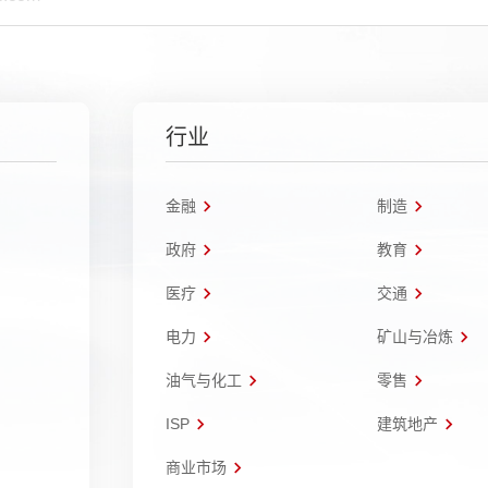
行业
金融
制造
政府
教育
医疗
交通
电力
矿山与冶炼
油气与化工
零售
ISP
建筑地产
商业市场