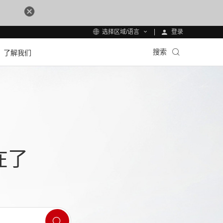
登录
选择区域/语言
搜索
了解我们
在了