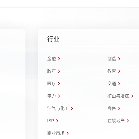
行业
金融
制造
政府
教育
医疗
交通
电力
矿山与冶炼
油气与化工
零售
ISP
建筑地产
商业市场