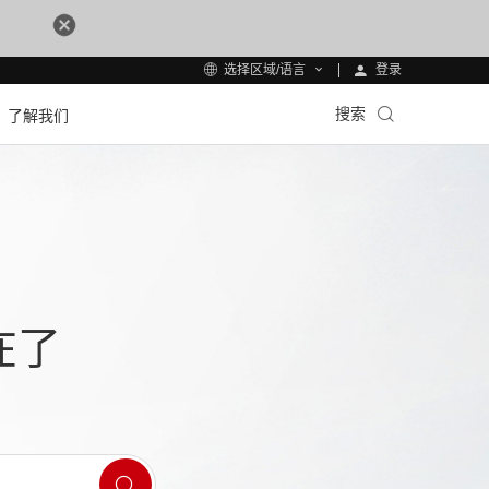
登录
选择区域/语言
搜索
了解我们
在了