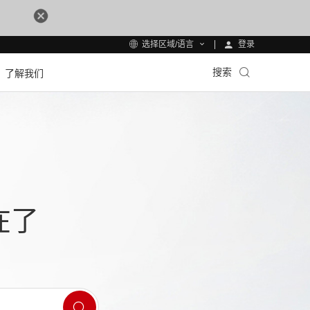
登录
选择区域/语言
搜索
了解我们
在了