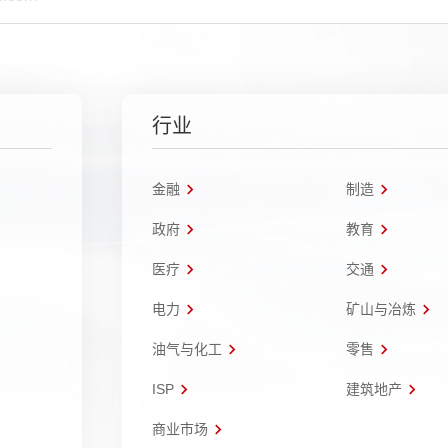
行业
金融
制造
政府
教育
医疗
交通
电力
矿山与冶炼
油气与化工
零售
ISP
建筑地产
商业市场