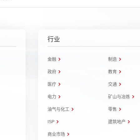
行业
金融
制造
政府
教育
医疗
交通
电力
矿山与冶炼
油气与化工
零售
ISP
建筑地产
商业市场