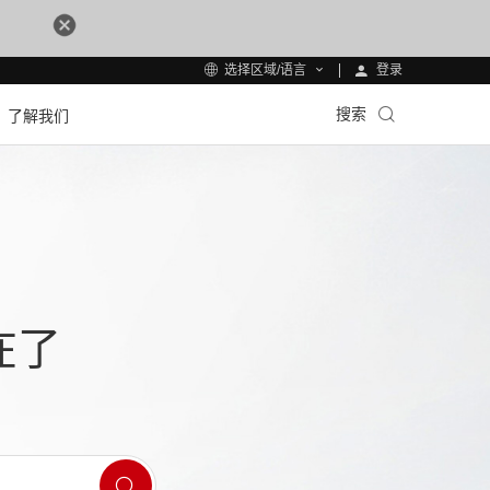
登录
选择区域/语言
搜索
了解我们
在了