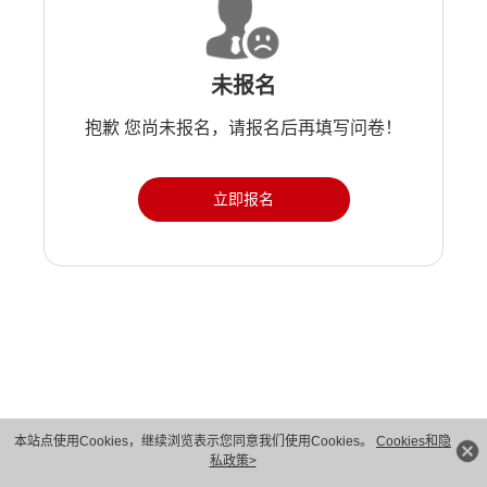
未报名
抱歉 您尚未报名，请报名后再填写问卷！
立即报名
版权所有 © 华为技术有限公司 1998-2026。 保留一切权利。粤A2-20044005号
本站点使用Cookies，继续浏览表示您同意我们使用Cookies。
Cookies和隐
私政策>
隐私保护
法律声明