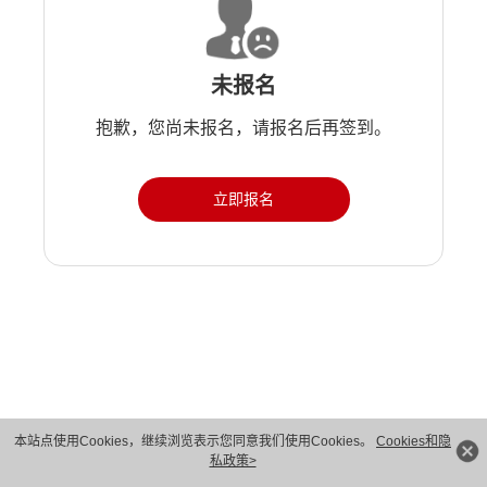
未报名
抱歉，您尚未报名，请报名后再签到。
立即报名
版权所有 © 华为技术有限公司 1998-2026。 保留一切权利。粤A2-20044005号
本站点使用Cookies，继续浏览表示您同意我们使用Cookies。
Cookies和隐
私政策>
隐私保护
法律声明