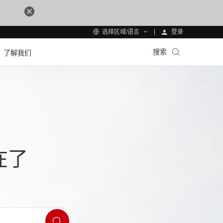
登录
选择区域/语言
搜索
了解我们
在了