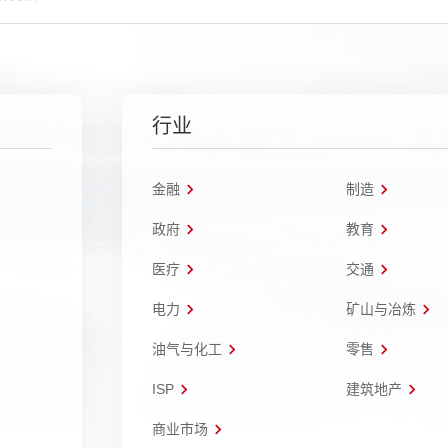
行业
金融
制造
政府
教育
医疗
交通
电力
矿山与冶炼
油气与化工
零售
ISP
建筑地产
商业市场