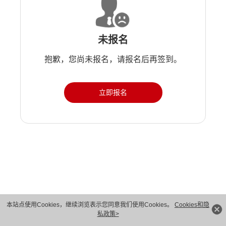
未报名
抱歉，您尚未报名，请报名后再签到。
立即报名
版权所有 © 华为技术有限公司 1998-2026。 保留一切权利。粤A2-20044005号
本站点使用Cookies，继续浏览表示您同意我们使用Cookies。
Cookies和隐
私政策>
隐私保护
法律声明