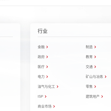
行业
金融
制造
政府
教育
医疗
交通
电力
矿山与冶炼
油气与化工
零售
ISP
建筑地产
商业市场