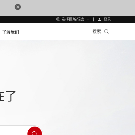
登录
选择区域/语言
搜索
了解我们
在了