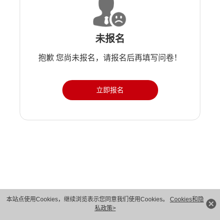
未报名
抱歉 您尚未报名，请报名后再填写问卷！
立即报名
本站点使用Cookies，继续浏览表示您同意我们使用Cookies。
Cookies和隐
版权所有 © 华为技术有限公司 1998-2026。 保留一切权利。粤A2-20044005号
私政策>
隐私保护
法律声明