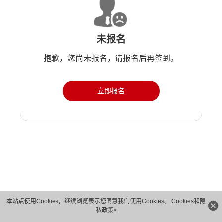
未报名
抱歉，您尚未报名，请报名后再签到。
立即报名
版权所有 © 华为技术有限公司 1998-2026。 保留一切权利。粤A2-20044005号
本站点使用Cookies，继续浏览表示您同意我们使用Cookies。
Cookies和隐
私政策>
隐私保护
法律声明