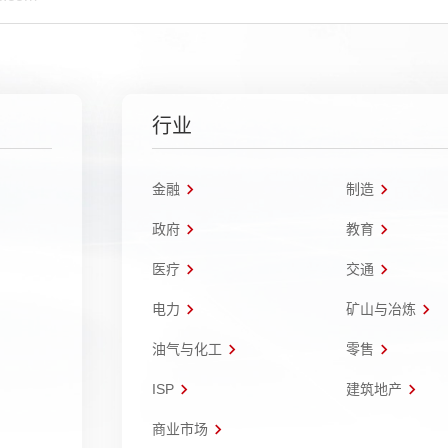
行业
金融
制造
政府
教育
医疗
交通
电力
矿山与冶炼
油气与化工
零售
ISP
建筑地产
商业市场