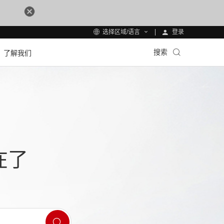
登录
选择区域/语言
搜索
了解我们
在了