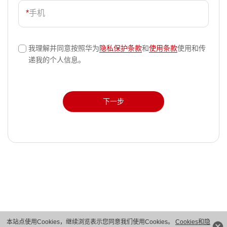
*
手机
我理解并同意按照华为
隐私保护条款
和
使用条款
使用和传
√
递我的个人信息。
下一步
本站点使用Cookies，继续浏览表示您同意我们使用Cookies。
Cookies和隐
版权所有 © 华为技术有限公司 1998-2026。 保留一切权利。粤A2-20044005号