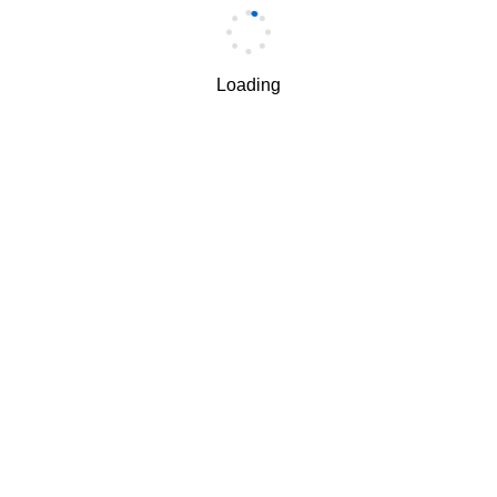
手机
*
Loading
手机验证码
*
获取验证码
我理解并同意按照华为
隐私保护条款
和
使用条款
使用和传
√
递我的个人信息。
下一步