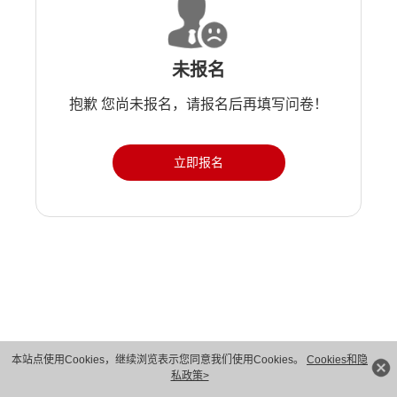
未报名
抱歉 您尚未报名，请报名后再填写问卷！
立即报名
版权所有 © 华为技术有限公司 1998-2026。 保留一切权利。粤A2-20044005号
本站点使用Cookies，继续浏览表示您同意我们使用Cookies。
Cookies和隐
私政策>
隐私保护
法律声明