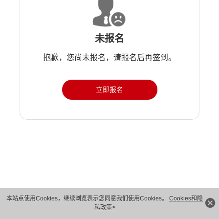
未报名
抱歉，您尚未报名，请报名后再签到。
立即报名
版权所有 © 华为技术有限公司 1998-2026。 保留一切权利。粤A2-20044005号
本站点使用Cookies，继续浏览表示您同意我们使用Cookies。
Cookies和隐
私政策>
隐私保护
法律声明