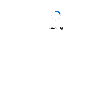
手机
*
Loading
手机验证码
*
获取验证码
我理解并同意按照华为
隐私保护条款
和
使用条款
使用和传
√
递我的个人信息。
下一步