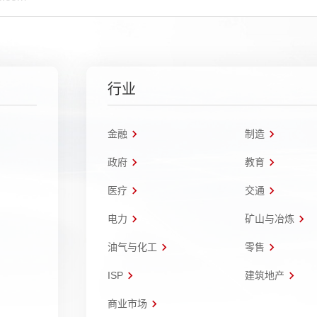
行业
金融
制造
政府
教育
医疗
交通
电力
矿山与冶炼
油气与化工
零售
ISP
建筑地产
商业市场