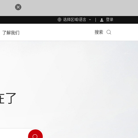
登录
选择区域/语言
搜索
了解我们
在了