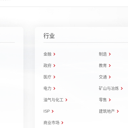
行业
金融
制造
政府
教育
医疗
交通
电力
矿山与冶炼
油气与化工
零售
ISP
建筑地产
商业市场