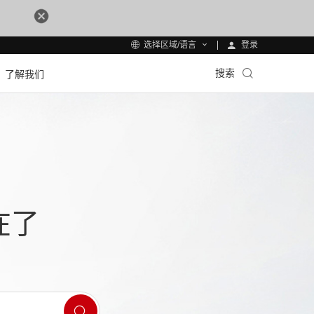
登录
选择区域/语言
搜索
了解我们
在了