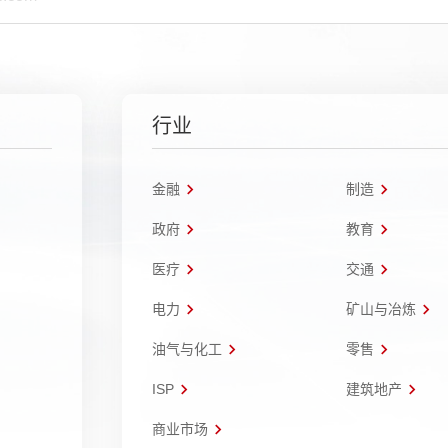
行业
金融
制造
政府
教育
医疗
交通
电力
矿山与冶炼
油气与化工
零售
ISP
建筑地产
商业市场