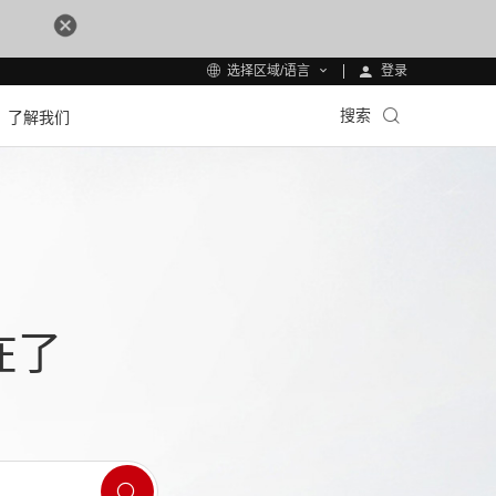
登录
选择区域/语言
搜索
了解我们
在了