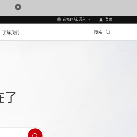
登录
选择区域/语言
搜索
了解我们
在了