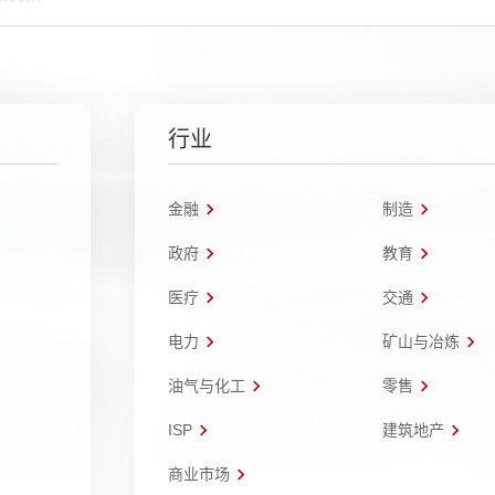
行业
金融
制造
政府
教育
医疗
交通
电力
矿山与冶炼
油气与化工
零售
ISP
建筑地产
商业市场