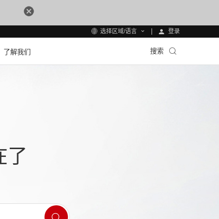
登录
选择区域/语言
搜索
了解我们
在了