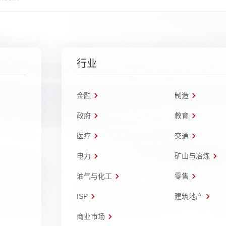
行业
金融
制造
政府
教育
医疗
交通
电力
矿山与冶炼
油气与化工
零售
ISP
建筑地产
商业市场