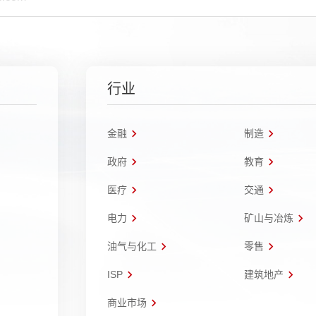
行业
金融
制造
政府
教育
医疗
交通
电力
矿山与冶炼
油气与化工
零售
ISP
建筑地产
商业市场