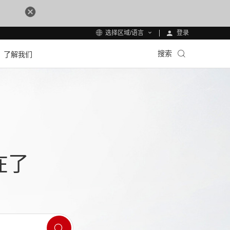
登录
选择区域/语言
搜索
了解我们
在了