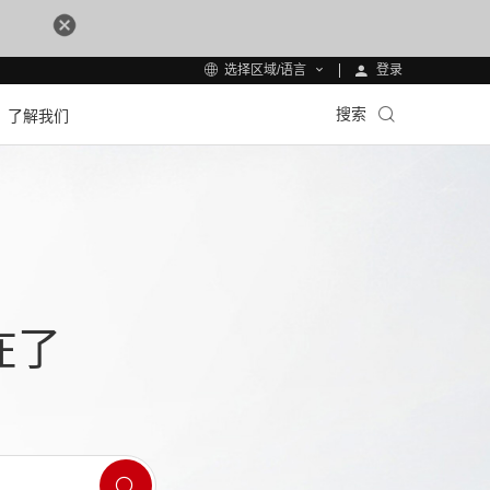
登录
选择区域/语言
搜索
了解我们
在了