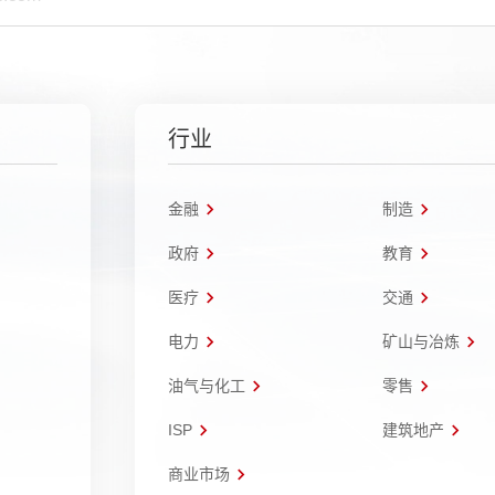
行业
金融
制造
政府
教育
医疗
交通
电力
矿山与冶炼
油气与化工
零售
ISP
建筑地产
商业市场