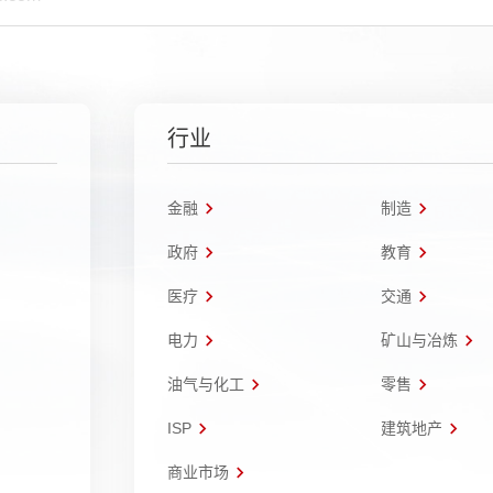
行业
金融
制造
政府
教育
医疗
交通
电力
矿山与冶炼
油气与化工
零售
ISP
建筑地产
商业市场