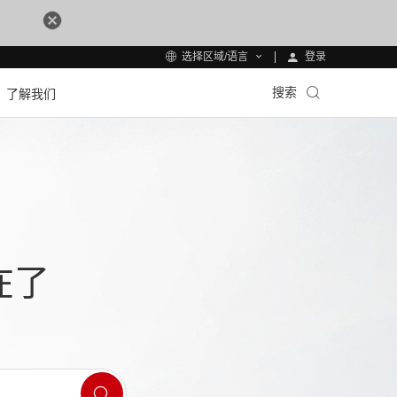
登录
选择区域/语言
搜索
了解我们
在了