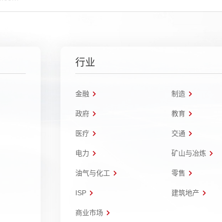
行业
金融
制造
政府
教育
医疗
交通
电力
矿山与冶炼
油气与化工
零售
ISP
建筑地产
商业市场