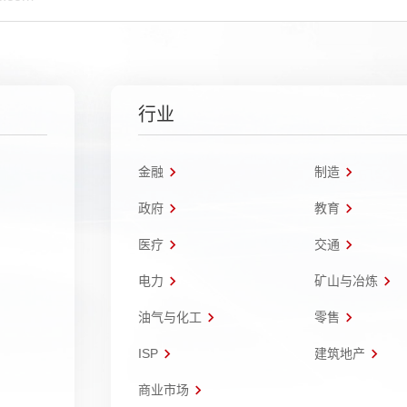
行业
金融
制造
政府
教育
医疗
交通
电力
矿山与冶炼
油气与化工
零售
ISP
建筑地产
商业市场