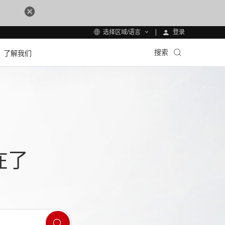
登录
选择区域/语言
搜索
了解我们
在了