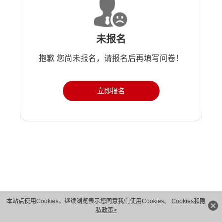
未报名
抱歉 您尚未报名，请报名后再填写问卷！
立即报名
版权所有 © 华为技术有限公司 1998-2026。 保留一切权利。粤A2-20044005号
本站点使用Cookies，继续浏览表示您同意我们使用Cookies。
Cookies和隐
私政策>
隐私保护
法律声明