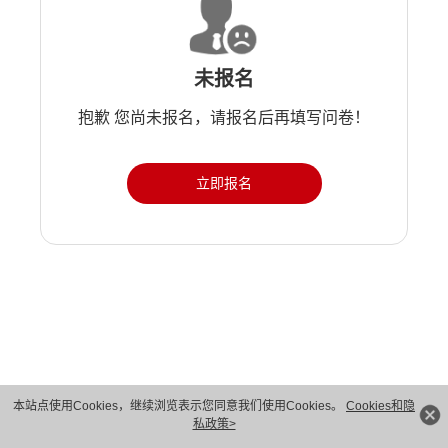
未报名
抱歉 您尚未报名，请报名后再填写问卷！
立即报名
版权所有 © 华为技术有限公司 1998-2026。 保留一切权利。粤A2-20044005号
本站点使用Cookies，继续浏览表示您同意我们使用Cookies。
Cookies和隐
私政策>
隐私保护
法律声明