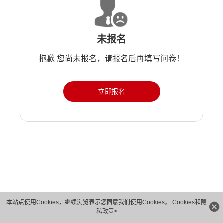
未报名
抱歉 您尚未报名，请报名后再填写问卷！
立即报名
版权所有 © 华为技术有限公司 1998-2026。 保留一切权利。粤A2-20044005号
本站点使用Cookies，继续浏览表示您同意我们使用Cookies。
Cookies和隐
私政策>
隐私保护
法律声明