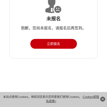
未报名
抱歉，您尚未报名，请报名后再签到。
立即报名
版权所有 © 华为技术有限公司 1998-2026。 保留一切权利。粤A2-20044005号
本站点使用Cookies，继续浏览表示您同意我们使用Cookies。
Cookies和隐
私政策>
隐私保护
法律声明