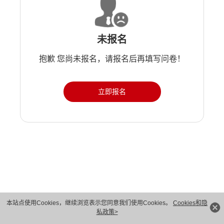
未报名
抱歉 您尚未报名，请报名后再填写问卷！
立即报名
版权所有 © 华为技术有限公司 1998-2026。 保留一切权利。粤A2-20044005号
本站点使用Cookies，继续浏览表示您同意我们使用Cookies。
Cookies和隐
私政策>
隐私保护
法律声明